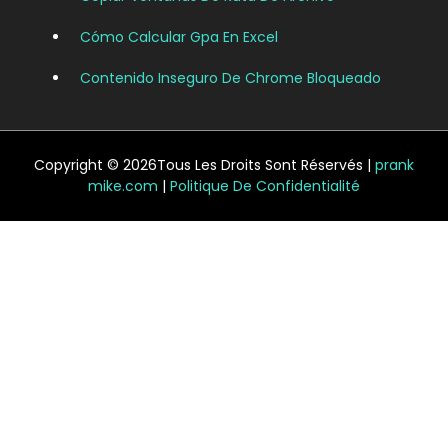
Cómo Calcular Gpa En Excel
Contenido Inseguro De Chrome Bloqueado
Copyright © 2026Tous Les Droits Sont Réservés |
prank
mike.com
|
Politique De Confidentialité