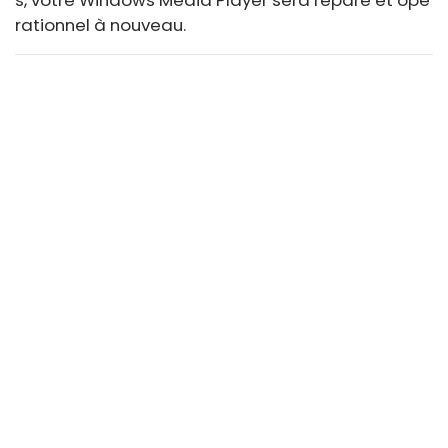
s, votre Windows Media Player sera réparé et opé
rationnel à nouveau.